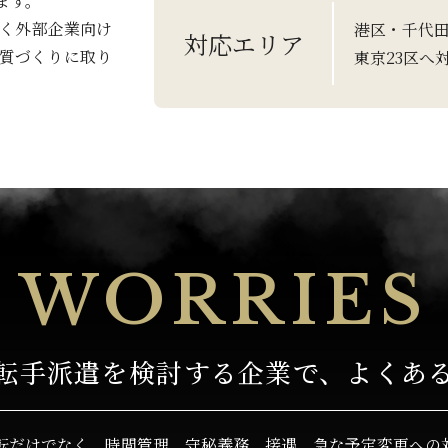
ます。
なく外部企業向け
港区・千代
対応エリア
質づくりに取り
東京23区へ
WORRIES
転手派遣を検討する
企業で、よくあ
転だけでなく、
時間管理、守秘義務、接遇、
急な予定変更への