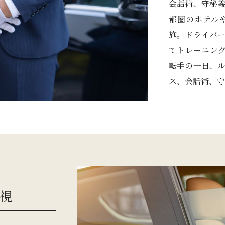
会話術、守秘
都圏のホテル
施。ドライバ
てトレーニン
転手の一日、
ス、会話術、守
視