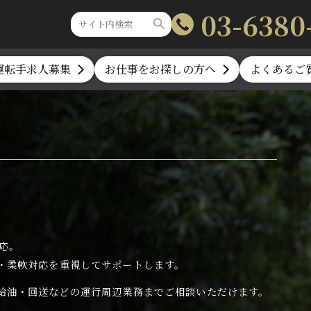
03-6380
運転手求人募集
お仕事をお探しの方へ
よくあるご
応。
・柔軟対応を
重視してサポートします。
給油・回送などの
運行周辺業務までご相談いただけます。