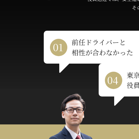
そ
前任ドライバーと
相性が合わなかった
東
役