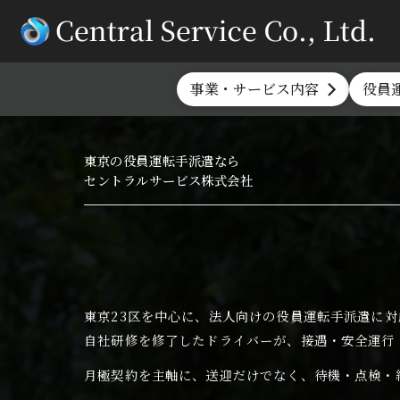
事業・サービス内容
役員
東京の
役員運転手派遣なら
セントラルサービス
株式会社
東京23区を中心に、
法人向けの役員運転手派遣に対
自社研修を修了したドライバーが、
接遇・安全運行
月極契約を主軸に、送迎だけでなく、
待機・点検・