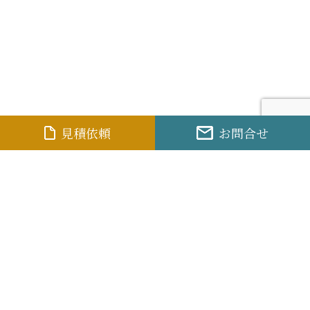
見積依頼
お問合せ
セント
ラルサービス株式会社
〒100-0005 東京都千代田区丸の内1-8-3
丸の内トラストタワー本館20F
〒101-0061 東京都千代田区神田三崎町2-21-11
ゑびすビル3F