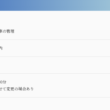
車の管理
内
60分
せて変更の場合あり