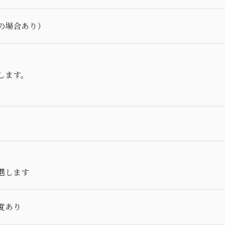
の場合あり）
します。
遇します
度あり