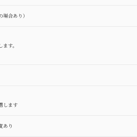
の場合あり）
します。
遇します
度あり