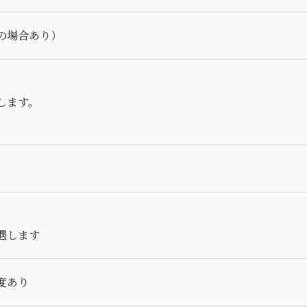
の場合あり）
します。
遇します
度あり