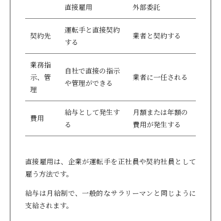
直接雇用
外部委託
運転手と直接契約
契約先
業者と契約する
する
業務指
自社で直接の指示
示、管
業者に一任される
や管理ができる
理
給与として発生す
月額または年額の
費用
る
費用が発生する
直接雇用は、企業が運転手を正社員や契約社員として
雇う方法です。
給与は月給制で、一般的なサラリーマンと同じように
支給されます。