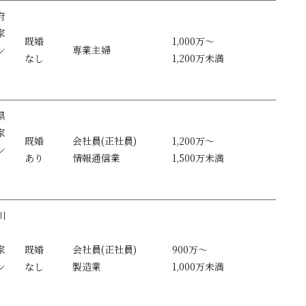
府
家
既婚
1,000万～
ン
専業主婦
なし
1,200万未満
県
家
既婚
会社員(正社員)
1,200万～
ン
あり
情報通信業
1,500万未満
川
家
既婚
会社員(正社員)
900万～
ン
なし
製造業
1,000万未満