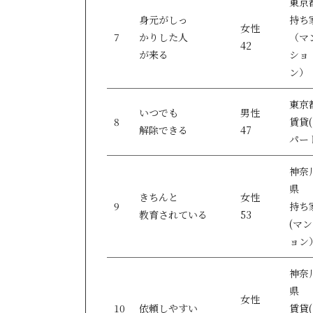
東京
身元がしっ
持ち
女性
7
かりした人
（マ
42
が来る
ショ
ン）
東京
いつでも
男性
8
賃貸
解除できる
47
パー
神奈
県
きちんと
女性
9
持ち
教育されている
53
(マ
ョン
神奈
県
女性
10
依頼しやすい
賃貸