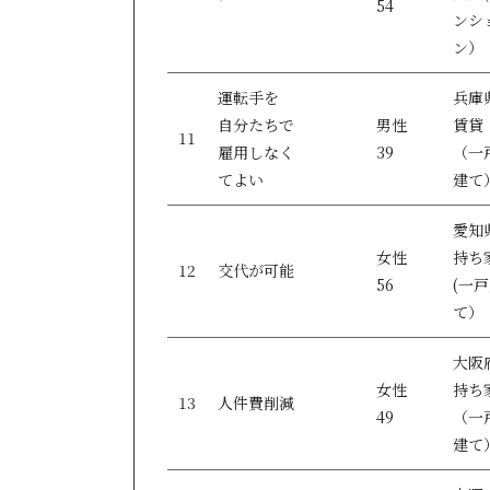
54
ンシ
ン）
運転手を
兵庫
自分たちで
男性
賃貸
11
雇用しなく
39
（一
てよい
建て
愛知
女性
持ち
12
交代が可能
56
(一
て）
大阪
女性
持ち
13
人件費削減
49
（一
建て