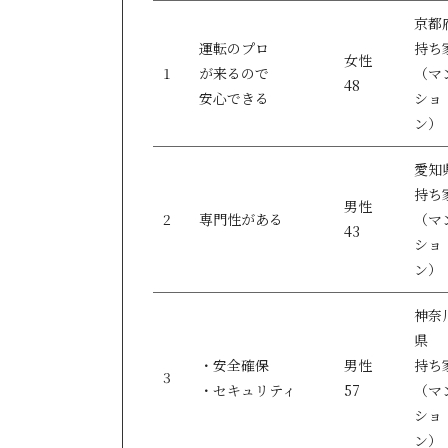
京都
運転のプロ
持ち
女性
1
が来るので
（マ
48
安心できる
ショ
ン）
愛知
持ち
男性
2
専門性がある
（マ
43
ショ
ン）
神奈
県
・安全確保
男性
持ち
3
・セキュリティ
57
（マ
ショ
ン）