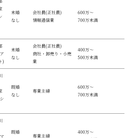
都
家
未婚
会社員(正社員)
600万～
ン
なし
情報通信業
700万未満
都
会社員(正社員)
未婚
400万～
(ア
商社・卸売り・小売
なし
500万未満
ト)
業
川
既婚
600万～
家
専業主婦
なし
700万未満
ンシ
）
川
既婚
400万～
(マ
専業主婦