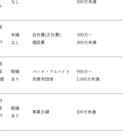
なし
500万未満
ョ
県
未婚
会社員(正社員)
300万～
戸
なし
建設業
400万未満
）
県
家
既婚
パート・アルバイト
900万～
戸建
あり
非営利団体
1,000万未満
府
家
既婚
専業主婦
100万未満
戸
あり
）