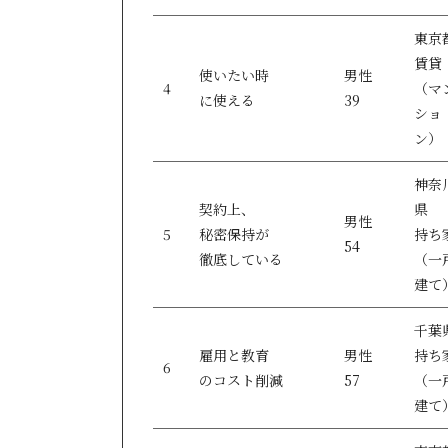
東京
賃貸
使いたい時
男性
4
（マ
に使える
39
ショ
ン）
神奈
契約上、
県
男性
5
秘密保持が
持ち
54
徹底している
（一
建て
千葉
雇用と教育
男性
持ち
6
のコスト削減
57
（一
建て