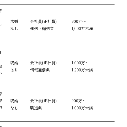
都
未婚
会社員(正社員)
900万～
ン
なし
運送・輸送業
1,000万未満
川
既婚
会社員(正社員)
1,000万～
家
あり
情報通信業
1,200万未満
戸
）
県
家
既婚
会社員(正社員)
900万～
戸
なし
製造業
1,000万未満
）