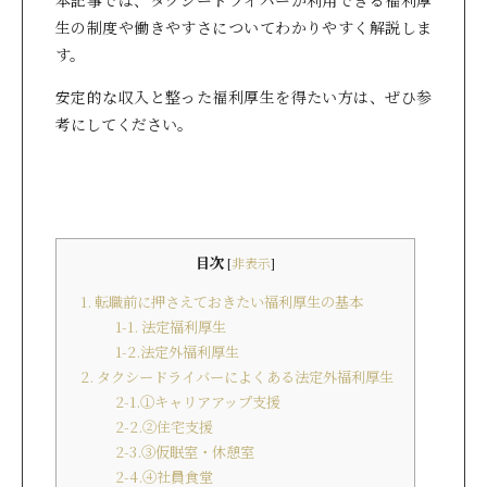
本記事では、タクシードライバーが利用できる福利厚
生の制度や働きやすさについてわかりやすく解説しま
す。
安定的な収入と整った福利厚生を得たい方は、ぜひ参
考にしてください。
目次
[
非表示
]
1. 転職前に押さえておきたい福利厚生の基本
1-1. 法定福利厚生
1-2.法定外福利厚生
2. タクシードライバーによくある法定外福利厚生
2-1.①キャリアアップ支援
2-2.②住宅支援
2-3.③仮眠室・休憩室
2-4.④社員食堂